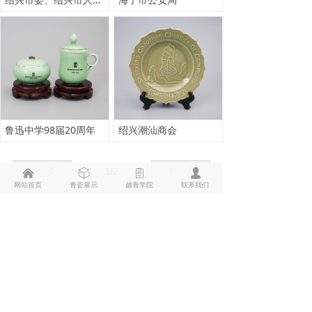
鲁迅中学98届20周年
绍兴潮汕商会
上一页
1
/
2
下一页
낀
ꁦ
ꁩ
넙
网站首页
青瓷展示
越青学院
联系我们
绍兴地址：公司总部位于绍兴市越城区鉴湖水街壹号文创园
上虞地址：上虞区瓷源小镇
电话： 4001134988 0575-89101245
© 浙江越青堂文化传播有限公司 版权所有