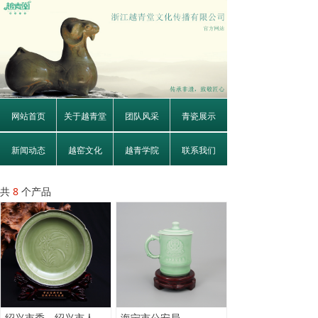
网站首页
关于越青堂
团队风采
青瓷展示
新闻动态
越窑文化
越青学院
联系我们
共
8
个产品
绍兴市委、绍兴市人民政府
海宁市公安局